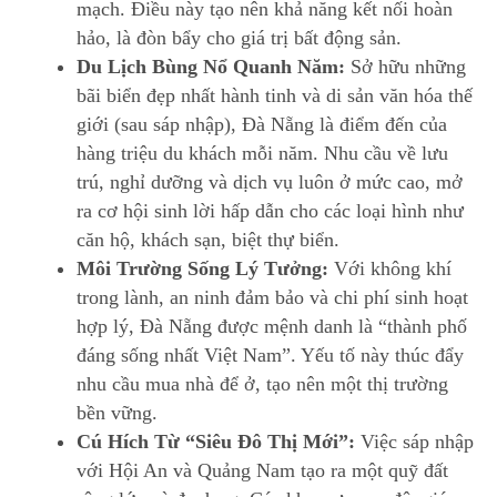
mạch. Điều này tạo nên khả năng kết nối hoàn
hảo, là đòn bẩy cho giá trị bất động sản.
Du Lịch Bùng Nổ Quanh Năm:
Sở hữu những
bãi biển đẹp nhất hành tinh và di sản văn hóa thế
giới (sau sáp nhập), Đà Nẵng là điểm đến của
hàng triệu du khách mỗi năm. Nhu cầu về lưu
trú, nghỉ dưỡng và dịch vụ luôn ở mức cao, mở
ra cơ hội sinh lời hấp dẫn cho các loại hình như
căn hộ, khách sạn, biệt thự biển.
Môi Trường Sống Lý Tưởng:
Với không khí
trong lành, an ninh đảm bảo và chi phí sinh hoạt
hợp lý, Đà Nẵng được mệnh danh là “thành phố
đáng sống nhất Việt Nam”. Yếu tố này thúc đẩy
nhu cầu mua nhà để ở, tạo nên một thị trường
bền vững.
Cú Hích Từ “Siêu Đô Thị Mới”:
Việc sáp nhập
với Hội An và Quảng Nam tạo ra một quỹ đất