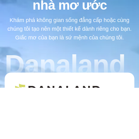
nhà mơ ước
Khám phá không gian sống đẳng cấp hoặc cùng
chúng tôi tạo nên một thiết kế dành riêng cho bạn.
Giấc mơ của bạn là sứ mệnh của chúng tôi.
Danaland
Chúng tôi là cầu nối mang đến những căn
hộ vượt trội – nơi khơi nguồn cảm hứng,
tiên phong về thiết kế và khẳng định giá trị
bền vững.