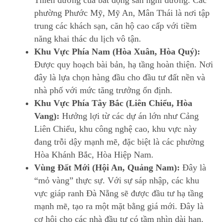
phường Phước Mỹ, Mỹ An, Mân Thái là nơi tập
trung các khách sạn, căn hộ cao cấp với tiềm
năng khai thác du lịch vô tận.
Khu Vực Phía Nam (Hòa Xuân, Hòa Quý):
Được quy hoạch bài bản, hạ tầng hoàn thiện. Nơi
đây là lựa chọn hàng đầu cho đầu tư đất nền và
nhà phố với mức tăng trưởng ổn định.
Khu Vực Phía Tây Bắc (Liên Chiểu, Hòa
Vang):
Hưởng lợi từ các dự án lớn như Cảng
Liên Chiểu, khu công nghệ cao, khu vực này
đang trỗi dậy mạnh mẽ, đặc biệt là các phường
Hòa Khánh Bắc, Hòa Hiệp Nam.
Vùng Đất Mới (Hội An, Quảng Nam):
Đây là
“mỏ vàng” thực sự. Với sự sáp nhập, các khu
vực giáp ranh Đà Nẵng sẽ được đầu tư hạ tầng
mạnh mẽ, tạo ra một mặt bằng giá mới. Đây là
cơ hội cho các nhà đầu tư có tầm nhìn dài hạn.