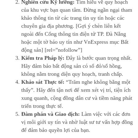
Nghiên cứu Kỹ lưỡng:
Tìm hiểu về quy hoạch
của khu vực bạn quan tâm. Đừng ngần ngại tham
khảo thông tin từ các trang tin uy tín hoặc các
chuyên gia địa phương. [Gợi ý chèn liên kết
ngoài đến Cổng thông tin điện tử TP. Đà Nẵng
hoặc một tờ báo uy tín như VnExpress mục Bất
động sản] [rel=”nofollow”]
Kiểm tra Pháp lý:
Đây là bước quan trọng nhất.
Hãy đảm bảo bất động sản có sổ đỏ/sổ hồng,
không nằm trong diện quy hoạch, tranh chấp.
Khảo sát Thực tế:
“Trăm nghe không bằng một
thấy”. Hãy đến tận nơi để xem xét vị trí, tiện ích
xung quanh, cộng đồng dân cư và tiềm năng phát
triển trong thực tế.
Đàm phán và Giao dịch:
Làm việc với các đơn
vị môi giới uy tín và nhờ luật sư tư vấn hợp đồng
để đảm bảo quyền lợi của bạn.