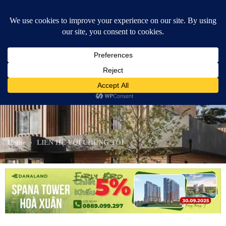
content
0889.099.297
LIÊN HỆ VỚI CHÚNG
TÔI
Home
LIÊN HỆ VỚI CHÚNG TÔI