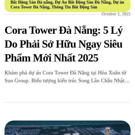
,
,
Bất Động Sản Đà nẵng
Dự Án Bất Động Sản Đà Nẵng
Dự án
,
Cora Tower Đà Nẵng
Thông Tin Bất Động Sản
October 1, 2025
Cora Tower Đà Nẵng: 5 Lý
Do Phải Sở Hữu Ngay Siêu
Phẩm Mới Nhất 2025
Khám phá dự án Cora Tower Đà Nẵng tại Hòa Xuân từ
Sun Group. Biểu tượng kiến trúc Song Lân Chầu Nhật,
tiện ích đẳng cấp và tiềm năng sinh lời vượt trội. Tìm
hiểu ngay! Thị trường bất động sản Đà Nẵng năm 2025
đang chứng kiến một sự chuyển mình mạnh mẽ chưa
[…]