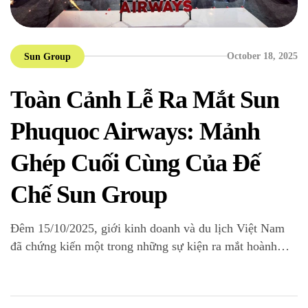
October 18, 2025
Sun Group
Toàn Cảnh Lễ Ra Mắt Sun
Phuquoc Airways: Mảnh
Ghép Cuối Cùng Của Đế
Chế Sun Group
Đêm 15/10/2025, giới kinh doanh và du lịch Việt Nam
đã chứng kiến một trong những sự kiện ra mắt hoành
tráng và mang tính biểu tượng nhất trong nhiều năm qua.
Với chủ đề “Bản giao hưởng Ánh dương”, Sun Group đã
chính thức vén màn hãng hàng không Sun Phuquoc