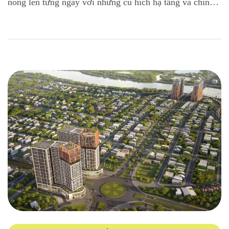
nóng lên từng ngày với những cú hích hạ tầng và chính
sách vĩ mô, sự xuất hiện của Cora Tower đến từ “người
khổng lồ” Sun Group được ví như một cơn địa chấn.
Đây không chỉ đơn thuần là một dự án […]