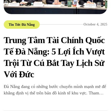
October 4, 2025
Tin Tức Đà Nẵng
Trung Tâm Tài Chính Quốc
Tế Đà Nẵng: 5 Lợi Ích Vượt
Trội Từ Cú Bắt Tay Lịch Sử
Với Đức
Đà Nẵng đang có những bước chuyển mình mạnh mẽ để
khẳng định vị thế trên bản đồ kinh tế khu vực. Tham
vọng không chỉ dừng lại ở một thành phố du lịch, mà
còn là việc kiến tạo một trung tâm tài chính tầm cỡ. Việc