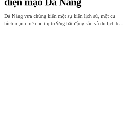
diện mạo Đà Nẵng
Đà Nẵng vừa chứng kiến một sự kiện lịch sử, một cú
hích mạnh mẽ cho thị trường bất động sản và du lịch khi
Sun Group chính thức khởi công siêu dự án Đà Nẵng
Downtown. Với tổng vốn đầu tư lên đến gần 80.000 tỷ
đồng, dự án này không chỉ là một […]