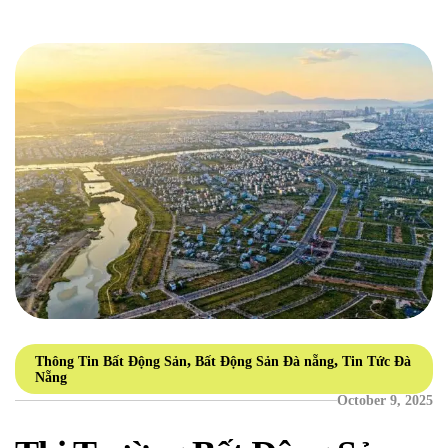
Airways. Tuy nhiên, […]
,
,
Thông Tin Bất Động Sản
Bất Động Sản Đà nẵng
Tin Tức Đà
Nẵng
October 9, 2025