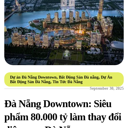
,
,
Dự án Đà Nẵng Downtown
Bất Động Sản Đà nẵng
Dự Án
,
Bất Động Sản Đà Nẵng
Tin Tức Đà Nẵng
September 30, 2025
Đà Nẵng Downtown: Siêu
phẩm 80.000 tỷ làm thay đổi