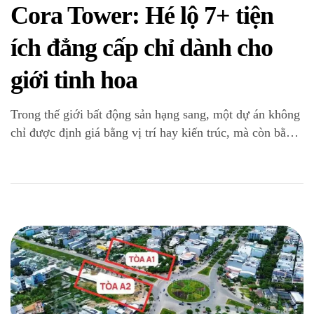
Cora Tower: Hé lộ 7+ tiện
ích đẳng cấp chỉ dành cho
giới tinh hoa
Trong thế giới bất động sản hạng sang, một dự án không
chỉ được định giá bằng vị trí hay kiến trúc, mà còn bằng
những trải nghiệm sống độc bản mà nó mang lại. Siêu
phẩm Cora Tower của Sun Group tại Đà Nẵng đã và
đang tái định nghĩa khái niệm “sống sang” […]